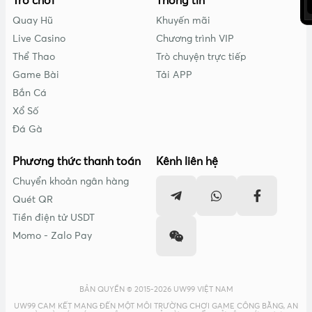
Trò chơi
Thông tin
Quay Hũ
Khuyến mãi
Live Casino
Chương trình VIP
Thể Thao
Trò chuyện trực tiếp
Game Bài
Tải APP
Bắn Cá
Xổ Số
Đá Gà
Phương thức thanh toán
Kênh liên hệ
Chuyển khoản ngân hàng
Quét QR
Tiền điện tử USDT
Momo - Zalo Pay
BẢN QUYỀN © 2015-2026 UW99 VIỆT NAM
UW99 CAM KẾT MANG ĐẾN MỘT MÔI TRƯỜNG CHƠI GAME CÔNG BẰNG, AN