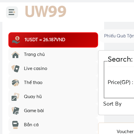
Phiếu Quà Tặ
1USDT = 26.187VND
Trang chủ
Search:
Live casino
Price(GP) :
Thể thao
Quay hũ
Sort By
Game bài
Bắn cá
Voucher