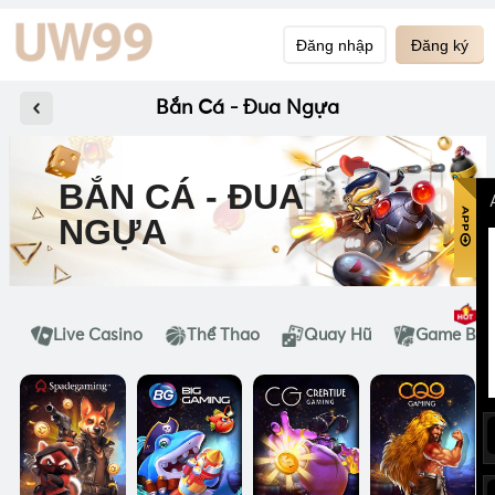
Đăng nhập
Đăng ký
Bắn Cá - Đua Ngựa
BẮN CÁ - ĐUA
NGỰA
Live Casino
Thể Thao
Quay Hũ
Game Bài