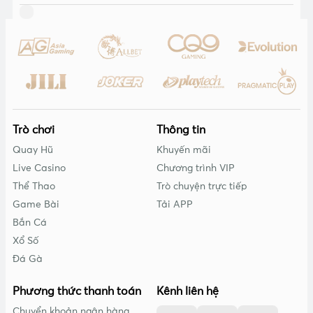
Trò chơi
Thông tin
Quay Hũ
Khuyến mãi
Live Casino
Chương trình VIP
Thể Thao
Trò chuyện trực tiếp
Game Bài
Tải APP
Bắn Cá
Xổ Số
Đá Gà
Phương thức thanh toán
Kênh liên hệ
Chuyển khoản ngân hàng