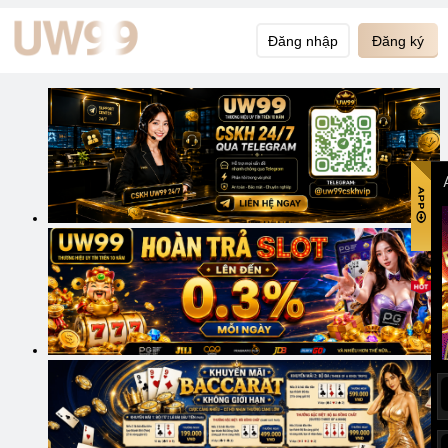
Đăng nhập
Đăng ký