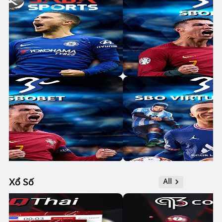
Xổ Số
All