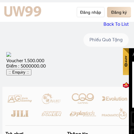
Đăng nhập
Đăng ký
Back To List
Phiếu Quà Tặng
Voucher 1.500.000
Điểm : 5000000.00