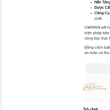
Nền Tản
Được Cấ
Công Cụ
soát.
UW99VN kết hợp
biện pháp bảo
sòng bạc trực 
Bằng cách tuâ
an toàn và thú
Trò chơi