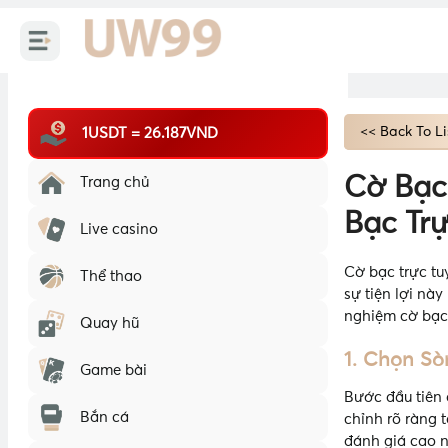
<< Back To Li
1USDT = 26.187VND
Cờ Bạc
Trang chủ
Bạc Tr
Live casino
Cờ bạc trực tu
Thể thao
sự tiện lợi nà
nghiệm cờ bạc 
Quay hũ
1.
Chọn Sò
Game bài
Bước đầu tiên 
Bắn cá
chỉnh rõ ràng 
đánh giá cao 