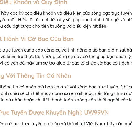
 Điều Khoản và Quy Định
, hãy đọc kỹ các điều khoản và điều kiện của sòng bạc trực tuyế
ến mãi. Hiểu rõ các chi tiết này sẽ giúp bạn tránh bất ngờ và b
u cầu đặt cược cho tiền thưởng và điều kiện rút tiền.
t Hành Vi Cờ Bạc Của Bạn
 trực tuyến cung cấp công cụ và tính năng giúp bạn giám sát hà
trừ và kiểm tra thực tế. Những công cụ này có thể giúp bạn quản 
vi có vấn đề, hãy tìm sự trợ giúp từ các tổ chức cờ bạc có trách
g Với Thông Tin Cá Nhân
thông tin cá nhân mà bạn chia sẻ với sòng bạc trực tuyến. Chỉ c
Tránh chia sẻ chi tiết nhạy cảm qua email hoặc nền tảng chưa 
tin cá nhân hoặc chi tiết thanh toán không cần thiết ngoài các 
Trực Tuyến Được Khuyến Nghị: UW99VN
iệm cờ bạc trực tuyến an toàn và thú vị tại Việt Nam, hãy cân 