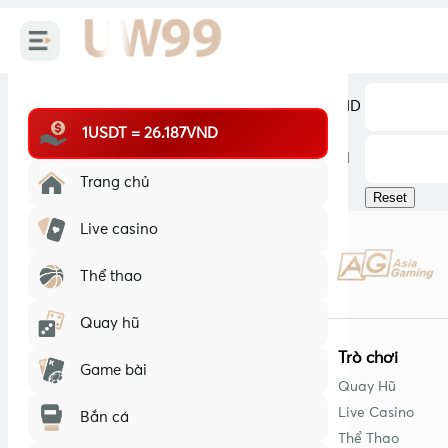
To recover your pas
The password will be
User ID
1USDT = 26.187VND
Email
Trang chủ
Live casino
Thể thao
Quay hũ
Trò chơi
Game bài
Quay Hũ
Live Casino
Bắn cá
Thể Thao