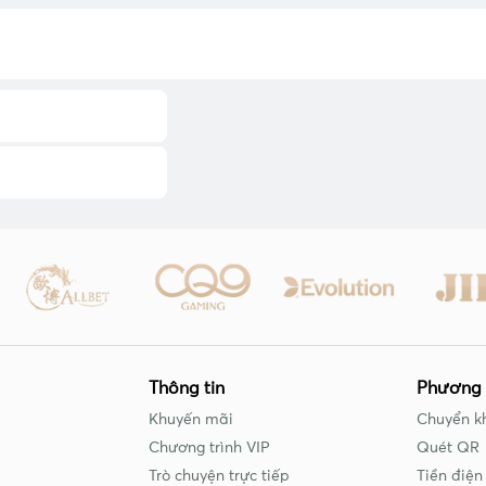
sword, please enter your email address which must be the
same e
 sent automatically to the registered email address.
Thông tin
Phương 
Khuyến mãi
Chuyển k
Chương trình VIP
Quét QR
Trò chuyện trực tiếp
Tiền điện