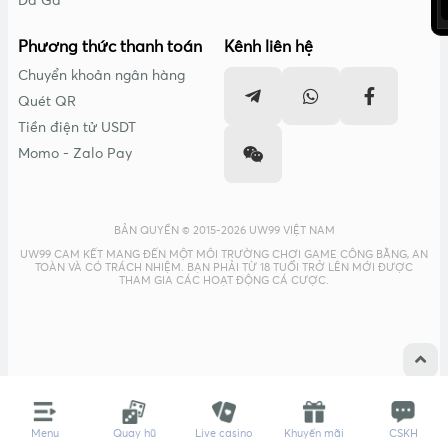
Đá Gà
Phương thức thanh toán
Kênh liên hệ
Chuyển khoản ngân hàng
Quét QR
Tiền điện tử USDT
Momo - Zalo Pay
BẢN QUYỀN © 2015-2026 UW99 VIỆT NAM
UW99 CAM KẾT MANG ĐẾN MỘT MÔI TRƯỜNG CHƠI GAME CÔNG BẰNG, AN
TOÀN VÀ CÓ TRÁCH NHIỆM. BẠN PHẢI TỪ 18 TUỔI TRỞ LÊN MỚI ĐƯỢC
THAM GIA CÁC HOẠT ĐỘNG CÁ CƯỢC.
Menu
Quay hũ
Live casino
Khuyến mãi
CSKH