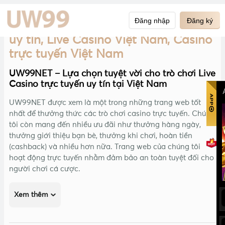
Đăng nhập
Đăng ký
Sòng bạc trực tuyến Live Việt Nam
uy tín, Live Casino Việt Nam, Casino
trực tuyến Việt Nam
UW99NET – Lựa chọn tuyệt vời cho trò chơi Live
Casino trực tuyến uy tín tại Việt Nam
UW99NET được xem là một trong những trang web tốt
nhất để thưởng thức các trò chơi casino trực tuyến. Chúng
tôi còn mang đến nhiều ưu đãi như thưởng hàng ngày,
thưởng giới thiệu bạn bè, thưởng khi chơi, hoàn tiền
(cashback) và nhiều hơn nữa. Trang web của chúng tôi
hoạt động trực tuyến nhằm đảm bảo an toàn tuyệt đối cho
người chơi cá cược.
Sòng bạc trực tuyến uy tín tại Việt Nam cũng cung cấp
Xem thêm
nhiều trò chơi cá cược cho người chơi như casino trực
tuyến, slot trực tuyến, baccarat, xổ số, poker và nhiều trò