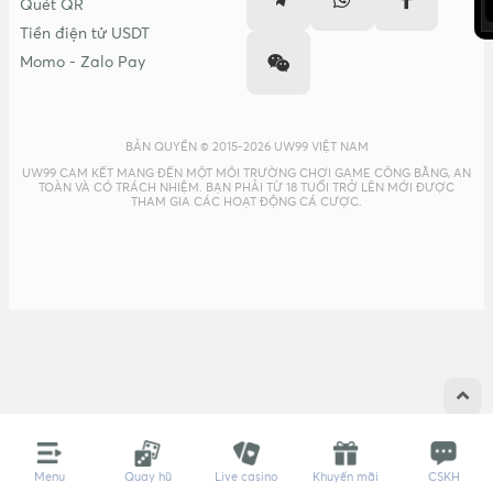
Quét QR
Tiền điện tử USDT
Momo - Zalo Pay
BẢN QUYỀN © 2015-2026 UW99 VIỆT NAM
UW99 CAM KẾT MANG ĐẾN MỘT MÔI TRƯỜNG CHƠI GAME CÔNG BẰNG, AN
TOÀN VÀ CÓ TRÁCH NHIỆM. BẠN PHẢI TỪ 18 TUỔI TRỞ LÊN MỚI ĐƯỢC
THAM GIA CÁC HOẠT ĐỘNG CÁ CƯỢC.
Menu
Quay hũ
Live casino
Khuyến mãi
CSKH